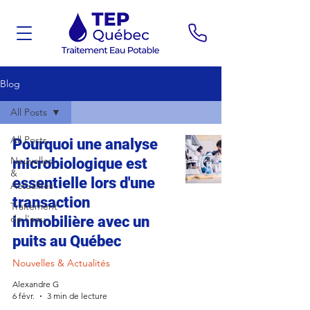
Blog
All Posts
All Posts
Pourquoi une analyse
Nouvelles
microbiologique est
&
essentielle lors d'une
Actualités
transaction
Traitement
de l'eau
immobilière avec un
puits au Québec
Nouvelles & Actualités
Alexandre G
6 févr.
3 min de lecture