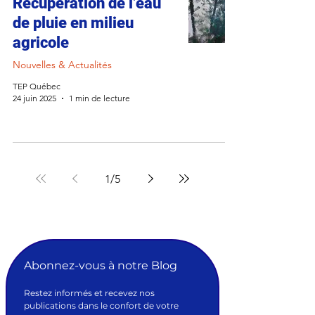
Récupération de l’eau
de pluie en milieu
agricole
Nouvelles & Actualités
TEP Québec
24 juin 2025
1 min de lecture
1
/
5
Abonnez-vous à notre Blog
Restez informés et recevez nos 
publications dans le confort de votre 