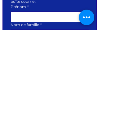
boîte courriel.
Prénom
*
Nom de famille
*
Courriel
*
S'abonner
Je veux m'abonner à tous vos 
courriels.
*
Accueil
Documentation
Réalisations
Nous contacter