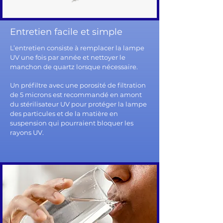
Entretien facile et simple
L’entretien consiste à remplacer la lampe
UV une fois par année et nettoyer le
manchon de quartz lorsque nécessaire.
Un préfiltre avec une porosité de filtration
de 5 microns est recommandé en amont
du stérilisateur UV pour protéger la lampe
des particules et de la matière en
suspension qui pourraient bloquer les
rayons UV.