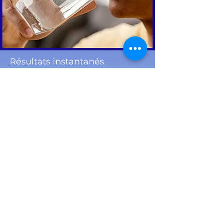
Résultats instantanés
Eau potable dès la première utilisation.
Tranquillité d'esprit lors de la
consommation de l'eau.
Aucun goût ni odeur.
Aucun sous-produit de désinfection.
Sécurité renforcée avec l'électrovanne et le
capteur UV.
Le stérilisateur UV est la barrière finale
pour assurer la conformité
microbiologique de votre eau.
Silencieux, autonome et sans produits