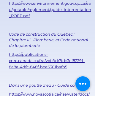
https://www.environnement.gouv.qc.ca/ea
u/potable/reglement/guide_interpretation
_RQEP.pdf
Code de construction du Québec :
Chapitre III : Plomberie, et Code national
de la plomberie
https://publications-
cnrc.canada.ca/fra/voir/td/?id=3ef82391-
8a8a-4dfc-848f-bea6301bafb5
Dans une goutte d'eau - Guide complet
https://www.novascotia.ca/nse/water/docs/
Drop_on_Water_French.pdf
L'eau de votre puits est-elle bonne à boire
?