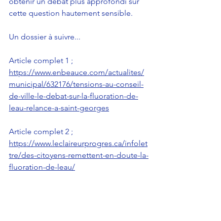
obtenir un débat plus approfondi sur 
cette question hautement sensible.
Un dossier à suivre...
Article complet 1 ; 
https://www.enbeauce.com/actualites/
municipal/632176/tensions-au-conseil-
de-ville-le-debat-sur-la-fluoration-de-
leau-relance-a-saint-georges
Article complet 2 ; 
https://www.leclaireurprogres.ca/infolet
tre/des-citoyens-remettent-en-doute-la-
fluoration-de-leau/