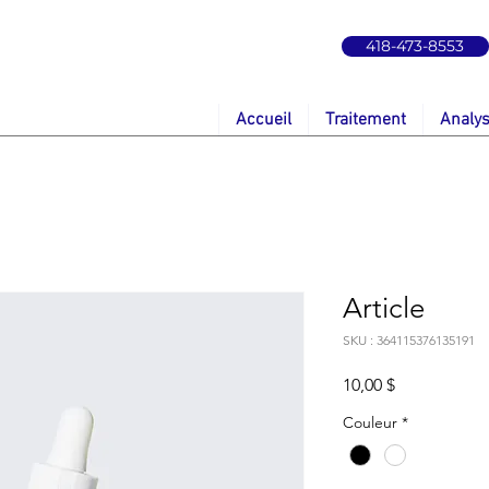
418-473-8553
Accueil
Traitement
Analy
Article
SKU : 364115376135191
Prix
10,00 $
Couleur
*