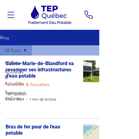
Blog
All Posts
All Posts
Sainte-Marie-de-Blandford va
revamper ses infrastructures
Nouvelles
d'eau potable
&
Actualités
Nouvelles & Actualités
Traitement
TEP Québec
de l'eau
5 déc. 2024
1 min de lecture
Bras de fer pour de l'eau
potable