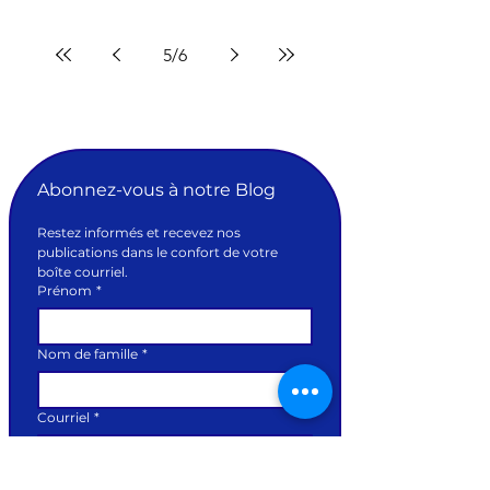
5
/
6
Abonnez-vous à notre Blog
Restez informés et recevez nos 
publications dans le confort de votre 
boîte courriel.
Prénom
*
Nom de famille
*
Courriel
*