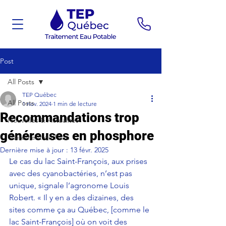
Post
All Posts
TEP Québec
All Posts
1 nov. 2024
1 min de lecture
Recommandations trop
Nouvelles & Actualités
généreuses en phosphore
Traitement de l'eau
Dernière mise à jour :
13 févr. 2025
Le cas du lac Saint-François, aux prises 
avec des cyanobactéries, n’est pas 
unique, signale l’agronome Louis 
Robert. « Il y en a des dizaines, des 
sites comme ça au Québec, [comme le 
lac Saint-François] où on voit des 