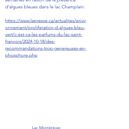
d’algues bleues dans le lac Champlain.
https://www.lapresse.ca/actualites/envir
onnement/proliferation-d-algues-bleu-
vert/c-est-ca-les-parfums-du-lac-saint-
francois/2024-10-18/des-
recommandations-trop-genereuses-en-
phosphore.php
Lac Montérégie