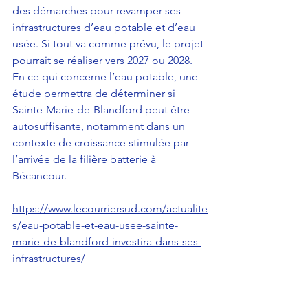
des démarches pour revamper ses 
infrastructures d’eau potable et d’eau 
usée. Si tout va comme prévu, le projet 
pourrait se réaliser vers 2027 
ou 2028.
En ce qui concerne l’eau potable, une 
étude permettra de déterminer si 
Sainte-Marie-de-Blandford peut être 
autosuffisante, notamment dans un 
contexte de croissance stimulée par 
l’arrivée de la filière batterie à 
Bécancour.
https://www.lecourriersud.com/actualite
s/eau-potable-et-eau-usee-sainte-
marie-de-blandford-investira-dans-ses-
infrastructures/